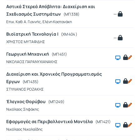
Αστικά Στερεά Απόβλητα: Διαχείριση και
Σχεδιασμός Συστημάτων
—
(ΜΠ 338)
Επικ. Καθ. Α. Γιαννής, Ελένη Καστανάκη
Βιοϊατρική Τεχνολογία Ι
(ΧΜ 404 )
—
ΧΡΗΣΤΟΣ ΜΥΤΑΦΙΔΗΣ
Γεωργική Μηχανική
(ΜΠ 451)
ΝΙΚΟΛΑΟΣ ΠΑΡΑΝΥΧΙΑΝΑΚΗΣ
Διαχείριση και Χρονικός Προγραμματισμός
Εργων
(ΜΠ 435)
ΣΤΥΛΙΑΝΟΣ ΡΟΖΑΚΗΣ
Έλεγχος Θορύβου
(ΜΠ 249)
Νικόλαος Σηφάκης
Εφαρμογές σε Περιβαλλοντικά Μοντέλα
(ΜΠ 421)
Νικόλαος Νικολαΐδης