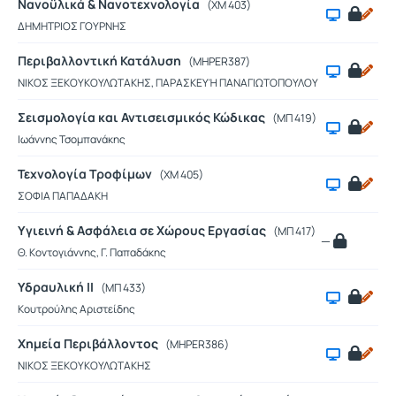
Νανοϋλικά & Νανοτεχνολογία
(XM 403)
ΔΗΜΗΤΡΙΟΣ ΓΟΥΡΝΗΣ
Περιβαλλοντική Κατάλυση
(MHPER387)
ΝΙΚΟΣ ΞΕΚΟΥΚΟΥΛΩΤΑΚΗΣ, ΠΑΡΑΣΚΕΥΉ ΠΑΝΑΓΙΩΤΟΠΟΥΛΟΥ
Σεισμολογία και Αντισεισμικός Κώδικας
(ΜΠ 419)
Ιωάννης Τσομπανάκης
Τεχνολογία Τροφίμων
(ΧΜ 405)
ΣΟΦΙΑ ΠΑΠΑΔΑΚΗ
Υγιεινή & Ασφάλεια σε Χώρους Εργασίας
(ΜΠ 417)
—
Θ. Κοντογιάννης, Γ. Παπαδάκης
Υδραυλική ΙΙ
(ΜΠ 433)
Κουτρούλης Αριστείδης
Χημεία Περιβάλλοντος
(MHPER386)
ΝΙΚΟΣ ΞΕΚΟΥΚΟΥΛΩΤΑΚΗΣ